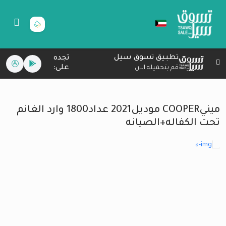
تطبيق تسوق سيل
تجده
على:
قم بتحميله الان
مينيCOOPER موديل2021 عداد1800 وارد الغانم
تحت الكفاله+الصيانه