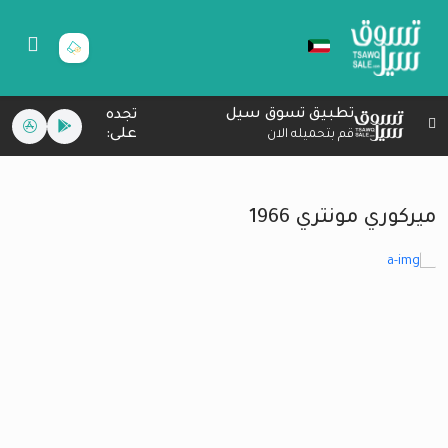
تطبيق تسوق سيل
تجده
على:
قم بتحميله الان
ميركوري مونتري 1966