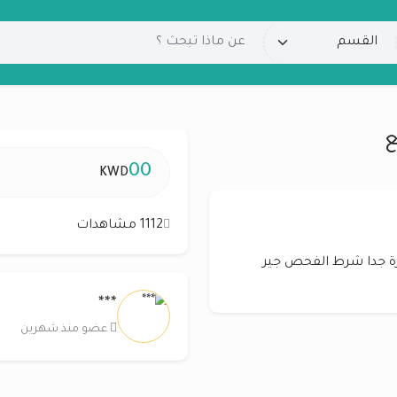
00
KWD
1112 مشاهدات
لبيع ،بحالة ممتازة جدا شرط الفحص جير
***
عضو منذ شهرين