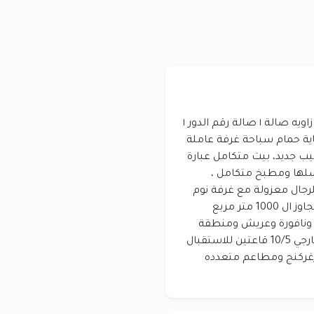
الغرف ٦ غرف مساحة العقار ٥٠٠ م٢ الموقع موقع زاويه صالة ١ صالة رقم الدور ١
من حماية حمام سباحة غرفة عاملة
ب جديد، بيت متكامل عبارة
ومغاسلها ومطبخ متكامل ،
لرجال معزولة مع غرفة نوم
ومنافعها وخيمة خارجية ، ومسطحات خضراء تتجاوز ال 1000 متر مربع
ة ونافورة وعريش ومنطقة
متكاملة مغطاة لألعاب الاطفال. حمام سباحة خارجي 10/5 قاعتين للاستقبال
رغركنج ومطاعم متعدده