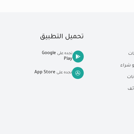
تحميل التطبيق
Google
تجده على
ات
Play
و شراء
App Store
تجده على
نات
ئف