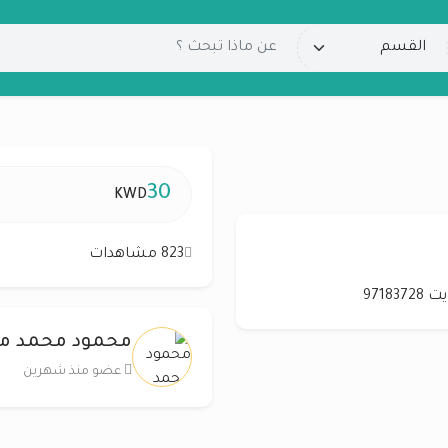
30
KWD
823 مشاهدات
971
محمود محمد م
عضو منذ شهرين