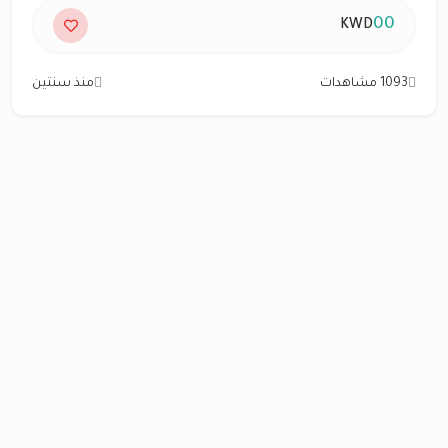
00
KWD
1093 مشاهدات
منذ سنتين