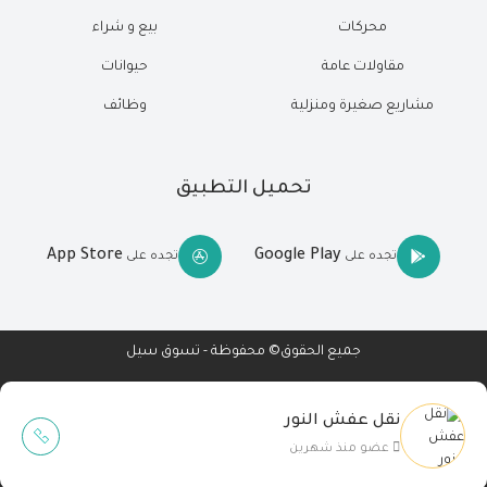
محركات
بيع و شراء
مقاولات عامة
حيوانات
مشاريع صغيرة ومنزلية
وظائف
تحميل التطبيق
App Store
Google Play
تجده على
تجده على
جميع الحقوق© محفوظة - تسوق سيل
نقل عفش النور
Wait Buzz
عضو منذ شهرين
تصميم مواقع
-
تطبيقات