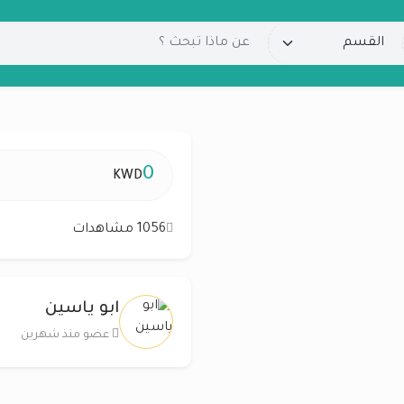
0
KWD
1056 مشاهدات
ابو ياسين
عضو منذ شهرين