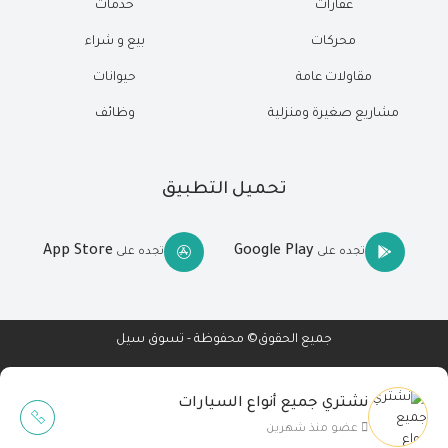
عقارات
خدمات
محركات
بيع و شراء
مقاولات عامة
حيوانات
مشاريع صغيرة ومنزلية
وظائف
تحميل التطبيق
App Store
Google Play
تجده على
تجده على
جميع الحقوق© محفوظة - تسوق سيل
نشتري جميع أنواع السيارات
Wait Buzz
عضو منذ شهرين
تصميم مواقع
-
تطبيقات