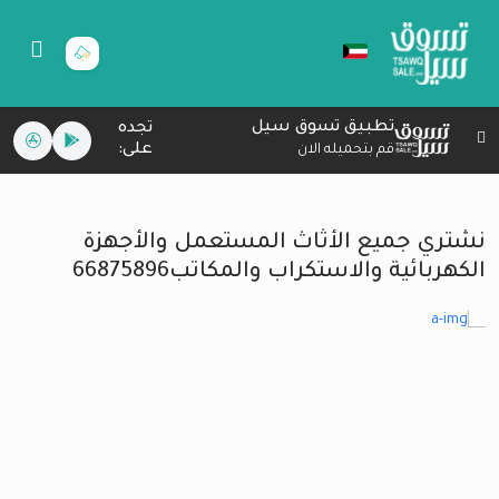
تطبيق تسوق سيل
تجده
على:
قم بتحميله الان
‏نشتري جميع الأثاث المستعمل ‏والأجهزة
الكهربائية والاستكراب ‏والمكاتب66875896