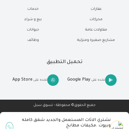
عقارات
خدمات
محركات
بيع و شراء
مقاولات عامة
حيوانات
مشاريع صغيرة ومنزلية
وظائف
تحميل التطبيق
App Store
Google Play
تجده على
تجده على
جميع الحقوق© محفوظة - تسوق سيل
نشتري الاثاث المستعمل والجديد شقق كامله
وبيوت .مكيفات مطابخ
Wait Buzz