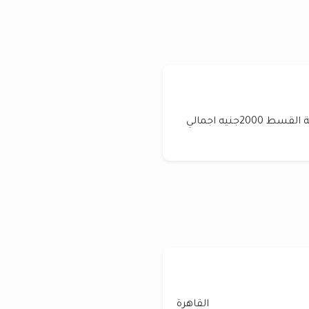
عربية فبريكا من برة ومن جوة عليها أقساط قيمة القسط 2000جنيه اجمالي
القاهرة