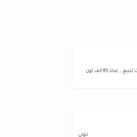
نيسان X ترايل 2020 مستعمل نظيف بدون حوادث للبيع .. عداد 85 الف لون
حولي