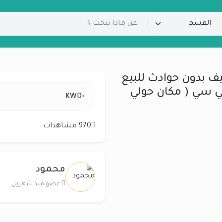
ستعمل نظيف بدون حوادث للبيع
 85 الف لون عنابي و 2500 سي سي ( مكان حولي
٠
KWD
970 مشاهدات
محمود
عضو منذ شهرين