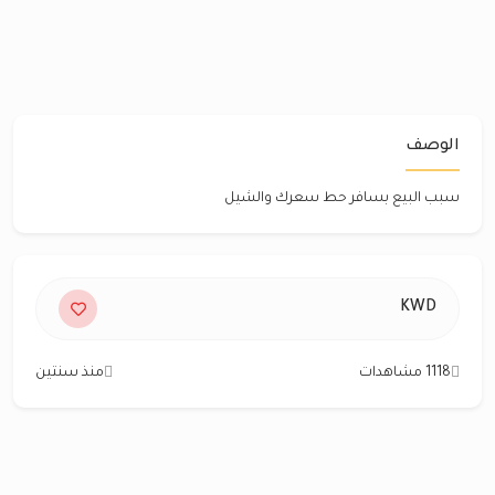
الوصف
‏سبب البيع بسافر ‏حط سعرك والشيل
KWD
1118 مشاهدات
منذ سنتين