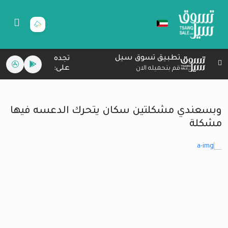
تطبيق تسوق سيل
تجده
على:
قم بتحميله الان
و‏بسعندي مشكلتين ‏سكان ‏يتحرك ‏الدعسه فيها
مشكلة ‏