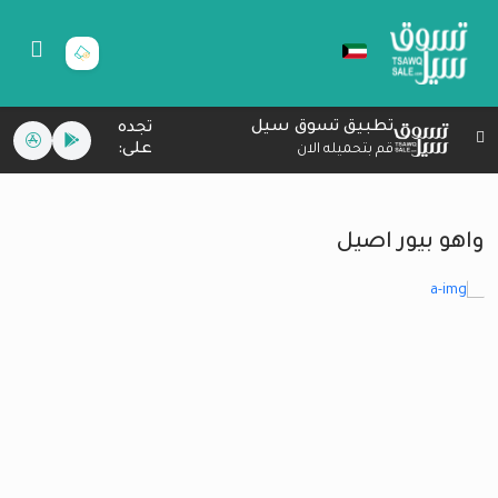
تطبيق تسوق سيل
تجده
على:
قم بتحميله الان
واهو بيور اصيل