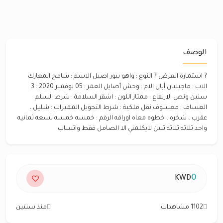
الوصف
? استمارة العرض ? النوع : واهو بيور اصيل الاسم : شامخ المعارك
الاب : ماجيليان أبال الام : وحش أصايل العمر : 05 نوفمبر 2020 : 3
سنين ونص الارتفاع : ممتاز اللون : اشقر السلامة : شرط السلم
العساف : معسوف نقل ملكية : شرط التحويل المميزات : شليل ،
عقرب ، شخره ، خطوه معاه اوراقه الرقم : خمسه خمسه تسعه ثمانيه
واحد ثلاثه ثلاثه ثنين لايكلمني الا الصامل فقط واتساب
0
KWD
1102 مشاهدات
منذ سنتين