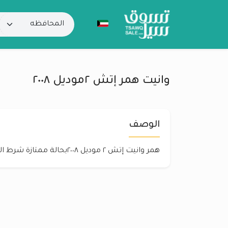
وانيت همر إتش ٢موديل ٢٠٠٨
الوصف
همر وانيت إتش ٢ موديل ٢٠٠٨بحالة ممتازة شرط الفحص ت٥٥٤٠٨٠١٩