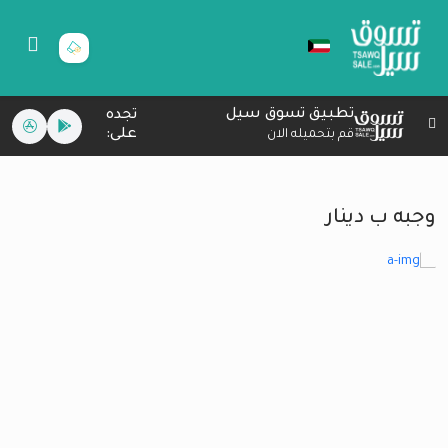
تطبيق تسوق سيل
تجده
على:
قم بتحميله الان
وجبه ب دينار