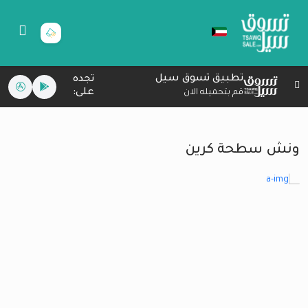
تطبيق تسوق سيل
تجده
على:
قم بتحميله الان
ونش سطحة كرين