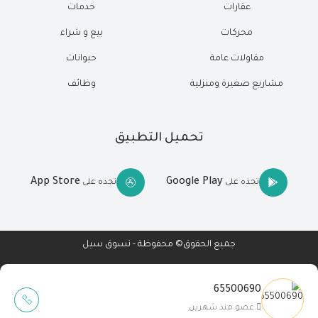
عقارات
خدمات
محركات
بيع و شراء
مقاولات عامة
حيوانات
مشاريع صغيرة ومنزلية
وظائف
تحميل التطبيق
App Store
Google Play
تجده على
تجده على
جميع الحقوق© محفوظة - تسوق سيل
65500690
Wait Buzz
عضو منذ شهرين
تصميم مواقع
-
تطبيقات