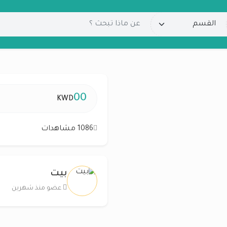
00
KWD
1086 مشاهدات
بيت
عضو منذ شهرين