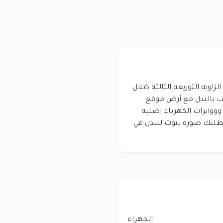
ادوار وربع اسود في n8 سد اخو الزاويه التوزيعه الثالثه ظلال
ب بالبدل مع أرض موقع
ووايرات الكهرباء اصليه
(22) إعلان متشابه لطلبك صورة بيوت للبدل في
الجهراء