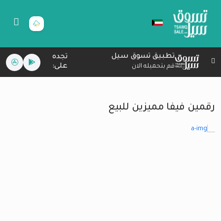
تطبيق تسوق سيل
تجده
على:
قم بتحميله الان
رقمين فيفا مميزين للبيع