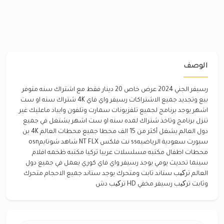
الوصف
رسيفر الجني 2024 عرض خاص 20 دينار فقط مع اشتراك سنه متوفر
بيع وتجديد جميع الاشتراكات رسيفر واي فاي 4K شتراك سنه او ست
اشهر يوجد برنامج لجميع تلفزيونات سمارت وتلفون وايباد ماعليك غير
تنزل برنامج وتاخذ شتراك لمده سنه او ست اشهر يشتغل في جميع
دول العالم يشغل أكثر من 15 الف محطا جميع محطات العالم 4K بن
سبورت سعودية الرياضيهss نت فلكس NT FLX شاهد شوتايمosn
محطات اطفال مكتبه مسلسلات عربيا تركيا مكتبه ظخمه افلام
سينما تحديث يومي يوجد رسيفر واي فاي كوري يعمل في جميع دول
العالم ترکیب ستاند ثابت ومتحرك يوجد ستاند جميع الاحجام متحرك
وثابت ترکیب رسيفر مخفي HD ترکیب دش