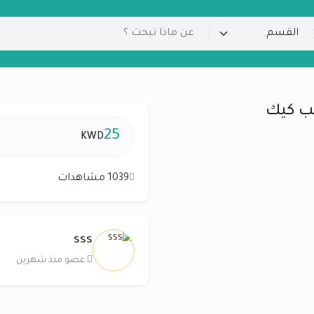
25
KWD
1039 مشاهدات
sss
عضو منذ شهرين