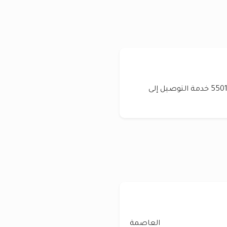
تواصل معي على الواتس اب للطلب +965 6043 5501 خدمة التوصيل إلى
العاصمة