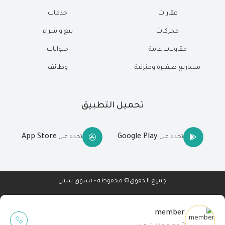
عقارات
خدمات
محركات
بيع و شراء
مقاولات عامة
حيوانات
مشاريع صغيرة ومنزلية
وظائف
تحميل التطبيق
App Store
Google Play
تجده على
تجده على
جميع الحقوق© محفوظة - تسوق سيل
member
Wait Buzz