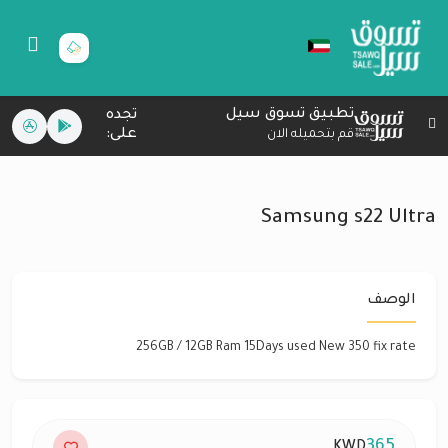
تطبيق تسوق سيل
تجده
على:
قم بتحميله الان
Samsung s22 Ultra
الوصف
256GB / 12GB Ram 15Days used New 350 fix rate
365
KWD