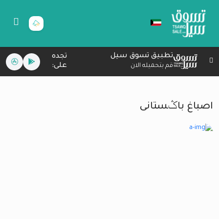
تطبيق تسوق سيل
تجده
على:
قم بتحميله الان
اصباغ باݣستانى