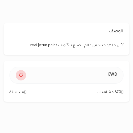
الوصف
ݣل ما هو جديد فى عالم الصبغ بلݣويت real Jotun paint
KWD
870 مشاهدات
منذ سنة