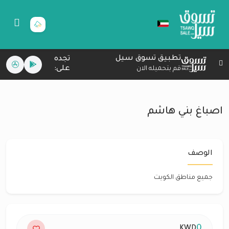
تطبيق تسوق سيل
تجده
على:
قم بتحميله الان
اصباغ بني هاشم
الوصف
جميع مناطق الكويت
0
KWD