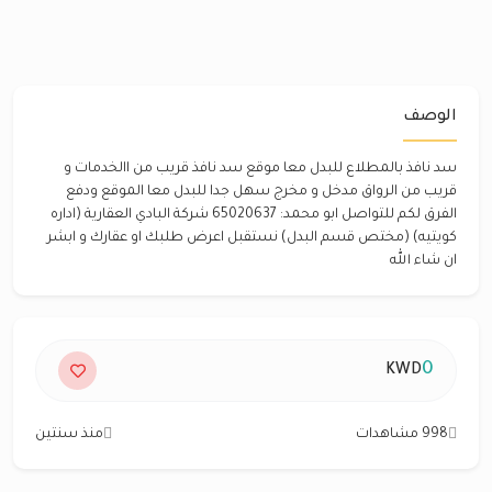
الوصف
سد نافذ بالمطلاع للبدل معا موقع سد نافذ قريب من االخدمات و
قريب من الرواق مدخل و مخرج سهل جدا للبدل معا الموقع ودفع
الفرق لكم للتواصل ابو محمد: 65020637 شركة البادي العقارية (اداره
كويتيه) (مختص قسم البدل) نستقبل اعرض طلبك او عقارك و ابشر
ان شاء الله
0
KWD
998 مشاهدات
منذ سنتين