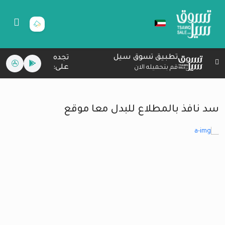
تطبيق تسوق سيل
تجده
على:
قم بتحميله الان
سد نافذ بالمطلاع للبدل معا موقع