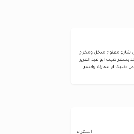
 سد نافذ على شارع مفتوح مدخل ومخرج
د بسعر طيب ابو عبد العزيز
اعرض طلبك او عقارك وابشر
الجهراء