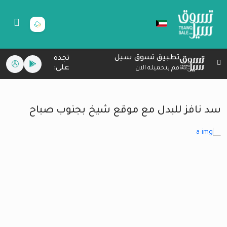
تطبيق تسوق سيل
تجده
على:
قم بتحميله الان
سد نافز للبدل مع موقع شيخ بجنوب صباح