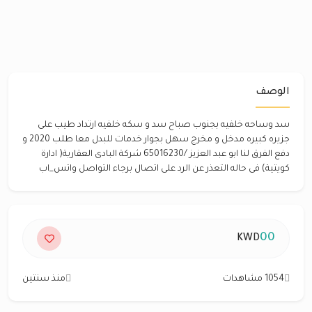
الوصف
سد وساحه خلفيه بجنوب صباح سد و سكه خلفيه ارتداد طيب على
جزيره كبيره مدخل و مخرج سهل بجوار خدمات للبدل معا طلب 2020 و
دفع الفرق لنا ابو عبد العزيز /65016230 شركة البادى العقارية( ادارة
كويتية) فى حاله التعذر عن الرد على اتصال برجاء التواصل واتس_اب
00
KWD
1054 مشاهدات
منذ سنتين