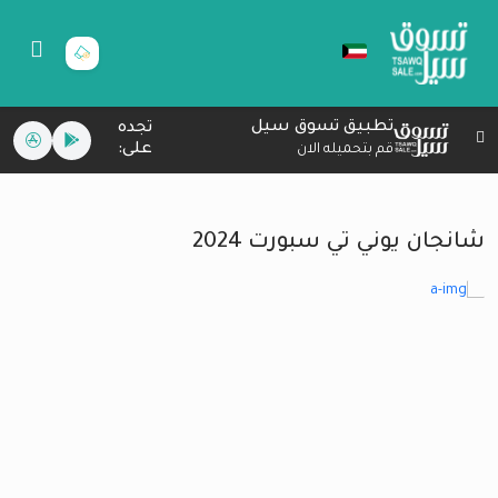
تطبيق تسوق سيل
تجده
على:
قم بتحميله الان
شانجان يوني تي سبورت 2024