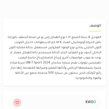
الوصف
الموديل 4 سنة الصنع ٢٠٢٤ نوع الهيكل إس يو في فتحة السقف بانوراما
ناقل الحركة أوتوماتيكي العداد ١١٨٦٤ كم الاسطوانات ٤ ادخل الكويت
اللون الخارجي رمادي نوع الوقود الغازولين مستعمل بحالة ممتازة اللون
الداخلي أسود نوع المقاعد الجلد الحالة مستخدم حالة الهيكل ممتاز، لا
يوجد به عيوب مواصفات أخري إيرباج امامية إيرباج جانبية الرقيب
نافيجشن بلوتوث تقدم سيارة شانجان UNI-T Sport 2024 تجربة قيادة
مثيرة بتصميمها الرياضي وأدائها المعزز وميزاتها المتقدمة. إنها خيار
رائع لأولئك الذين يبحثون عن سيارة SUV مدمجة تجمع بين الأناقة
والقوة والتكنولوجيا.
0
KWD