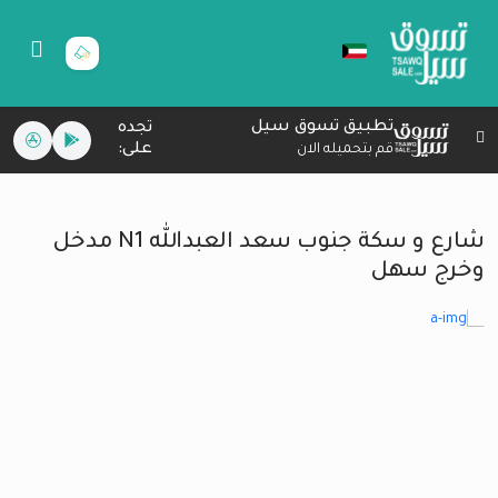
تطبيق تسوق سيل
تجده
على:
قم بتحميله الان
شارع و سكة جنوب سعد العبدالله N1 مدخل
وخرج سهل