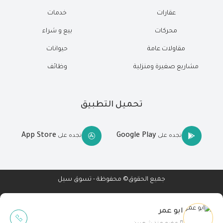
عقارات
خدمات
محركات
بيع و شراء
مقاولات عامة
حيوانات
مشاريع صغيرة ومنزلية
وظائف
تحميل التطبيق
App Store
Google Play
تجده على
تجده على
جميع الحقوق© محفوظة - تسوق سيل
ابو عمر
Wait Buzz