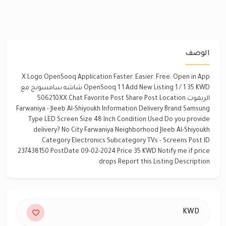
الوصف
X Logo OpenSooq Application Faster. Easier. Free. Open in App
OpenSooq 1 1 Add New Listing 1 / 1 35 KWD شاشه سامسونج مع
الريموت 506210XX Chat Favorite Post Share Post Location
Farwaniya - Jleeb Al-Shiyoukh Information Delivery Brand Samsung
Type LED Screen Size 48 Inch Condition Used Do you provide
delivery? No City Farwaniya Neighborhood Jleeb Al-Shiyoukh
Category Electronics Subcategory TVs - Screens Post ID
237438150 PostDate 09-02-2024 Price 35 KWD Notify me if price
drops Report this Listing Description
KWD