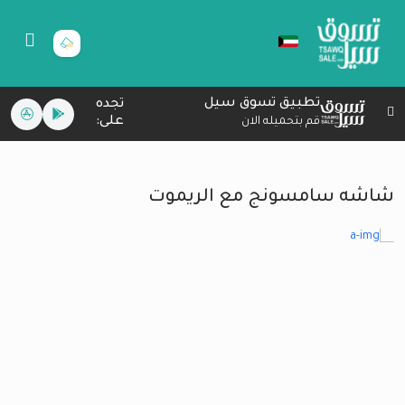
تطبيق تسوق سيل
تجده
على:
قم بتحميله الان
شاشه سامسونج مع الريموت