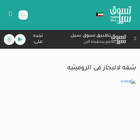
تطبيق تسوق سيل
تجده
على:
قم بتحميله الان
شقه لاليجار فى الروميثيه