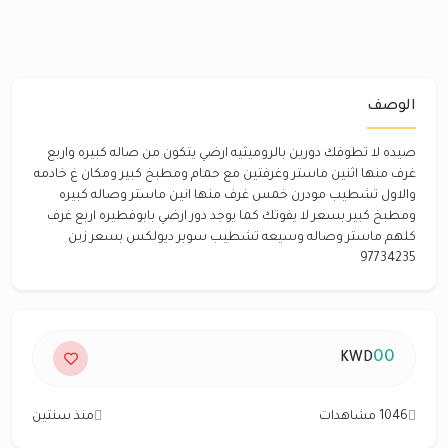
الوصف
صيده لا تطوفك دورين بالروميثيه ارضي يتكون من صاله كبيره واربع
غرف منها اثنين ماستر وغرفتين مع حمام ومطبخ كبير ومكان غ خادمه
والاول تشطيب مودرن خمس غرف منها انين ماستر وصاله كبيره
ومطبخ كبير بسعر لا يفوتك كما يوجد دور ارضي بابوفطيره اربع غرف
كلهم ماستر وصاله وسيعه تشطيب سوبر ديولكس بسعر زين
97734235
00
KWD
1046 مشاهدات
منذ سنتين