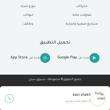
محركات
بيع و شراء
مقاولات عامة
حيوانات
مشاريع صغيرة ومنزلية
وظائف
تحميل التطبيق
App Store
Google Play
تجده على
تجده على
جميع الحقوق© محفوظة - تسوق سيل
kazi shakil
Wait Buzz
عضو منذ شهرين
تصميم مواقع
-
تطبيقات