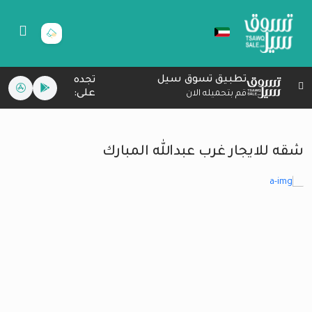
تطبيق تسوق سيل
تجده
على:
قم بتحميله الان
شقه للايجار غرب عبدالله المبارك