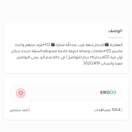
الوصف
العقارية 🏫للايجار شقة غرب عبدالله مبارك🏫 ✍🏻٣غرف منهم واحده
ماستر ✍🏻٣حمامات وصاله +غرفة خادمة ملحوظه الشقه جديده سكن
اول مرة ✍🏻الايجار٣٥٠ دينار للتواصل/ في حالة عدم الرد يرجى التواصل
معنا واتساب 50272419
00
KWD
1064 مشاهدات
منذ سنتين