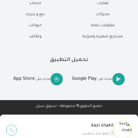
عقارات
خدمات
محركات
بيع و شراء
مقاولات عامة
حيوانات
مشاريع صغيرة ومنزلية
وظائف
تحميل التطبيق
App Store
Google Play
تجده على
تجده على
جميع الحقوق© محفوظة - تسوق سيل
kazi shakil
Wait Buzz
عضو منذ شهرين
تصميم مواقع
-
تطبيقات