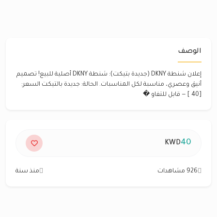
الوصف
إعلان شنطة DKNY (جديدة بتيكت): شنطة DKNY أصلية للبيع! تصميم
أنيق وعصري، مناسبة لكل المناسبات. الحالة: جديدة بالتيكت السعر:
[40 ] — قابل للتفاو �
40
KWD
926 مشاهدات
منذ سنة