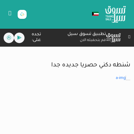
تطبيق تسوق سيل
تجده
على:
قم بتحميله الان
شنطه دكني حصريا جديده جدا