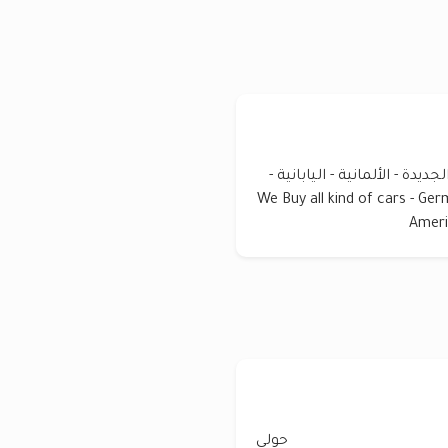
ة - الألمانية - اليابانية -
 الكورية - الصينية بأعلى الاسعار.. We Buy all kind of cars - German -
Ameri
حولي