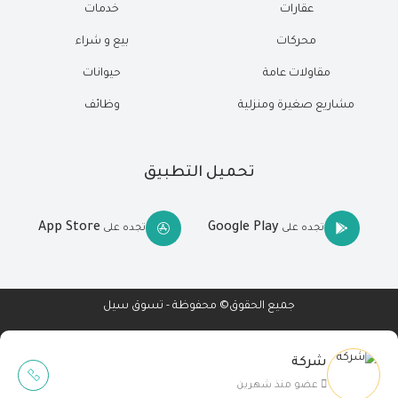
عقارات
خدمات
محركات
بيع و شراء
مقاولات عامة
حيوانات
مشاريع صغيرة ومنزلية
وظائف
تحميل التطبيق
App Store
Google Play
تجده على
تجده على
جميع الحقوق© محفوظة - تسوق سيل
شركة
Wait Buzz
عضو منذ شهرين
تصميم مواقع
-
تطبيقات