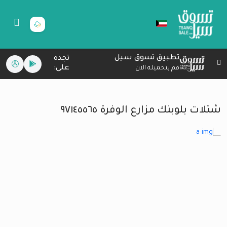
تطبيق تسوق سيل
تجده
على:
قم بتحميله الان
شتلات بلوبنك مزارع الوفرة ٩٧١٤٥٥٦٥