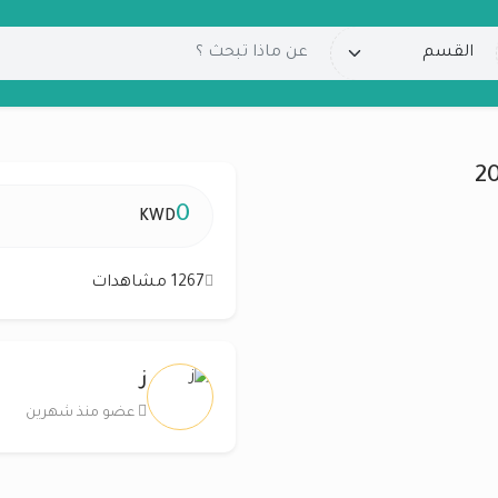
0
KWD
1267 مشاهدات
ز
عضو منذ شهرين