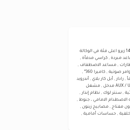
سكودا كودياك للبيع موديل 2023 سبورت لاين 1400 زيرو اعلى فئة في الوكالة
زجاج كهربائي , مقاعد مبردة , كراسي مدفأة ,
رات , مساعد الاصطفاف ,
مقاعد جلد , تحكم مقاعد كهرباء , ذاكرة مقاعد , أوامر صوتية , كاميرا 360° ,
رادار , أبل كار بلاي , أندرويد
اوتو , بلوتوث , شاشة وسائط , شاشة لمس , AUX / USB مدخل , مشغل
هوائية , سنتر لوك , نظام إنذار ,
ه الاصطدام الامامي ، جنوط ,
دون مفتاح , مصابيح زينون ,
خلفية , حساسات أمامية ,