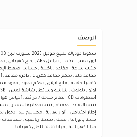
الوصف
لون مميز . مكيف , فرامل ABS , 
مثبت سرعة , مقاعد رياضية , حساس ضغط الإطا
كاميرا خلفية , مانع انزلاق , تحكم مقود , مقود مدفأ , 
أسطوانات CD , نظام ملاحة / خرائط , أكياس 
تنبيه النقاط العمياء , تنبيه مغادرة المسار , تنبي
إطار احتياطي , أنوار نهارية , مصابيح ليد , دخول ب
فتحة بانوراما , فتحة , نسخة رياضية , حساسات 
مرايا كهربائية , مرايا قابلة للطي كهربائيا