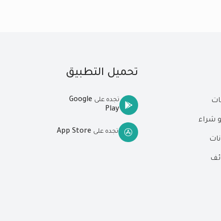
تحميل التطبيق
Google
تجده على
ات
Play
و شراء
App Store
تجده على
نات
ئف