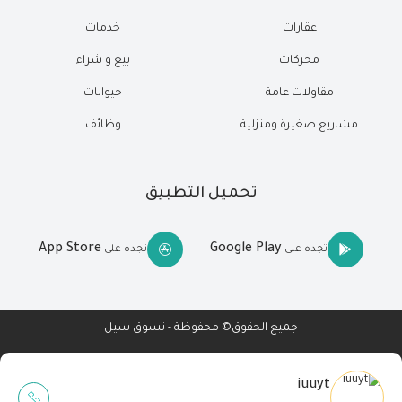
عقارات
خدمات
محركات
بيع و شراء
مقاولات عامة
حيوانات
مشاريع صغيرة ومنزلية
وظائف
تحميل التطبيق
App Store
Google Play
تجده على
تجده على
جميع الحقوق© محفوظة - تسوق سيل
iuuyt
Wait Buzz