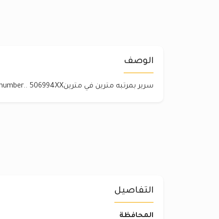
الوصف
سرير بمرتبه مترين في مترينClick to show phone number.. ‎506994XX
التفاصيل
المحافظة