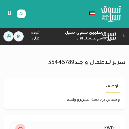
تطبيق تسوق سيل
تجده
على:
قم بتحميله الان
سرير للاطفال و جيد55445789
الوصف
و بعد في درج تحت السرير و واسع
KWD