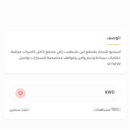
الوصف
استديو للايجار بمجمع لين تشطيب راقي مجمع كامل كاميرات مراقبة
حمامات سباحة وجيم وأمن ومواقف مخصصة للسيارات تواصل
٥١٦٦٥٢٧٧
KWD
1165 مشاهدات
منذ سنتين