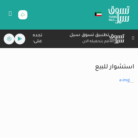
تطبيق تسوق سيل
تجده
على:
قم بتحميله الان
استشوار للبيع