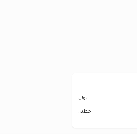
حولي
حطين