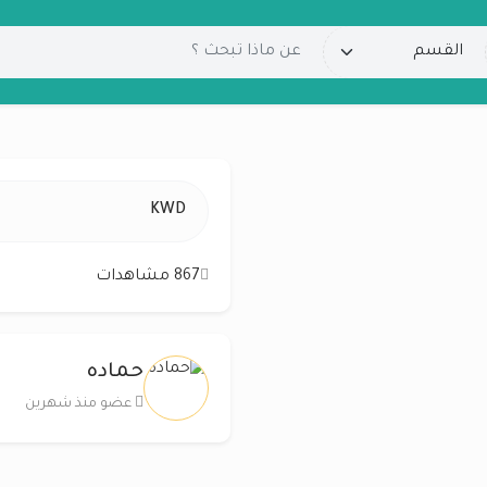
KWD
867 مشاهدات
حماده
عضو منذ شهرين