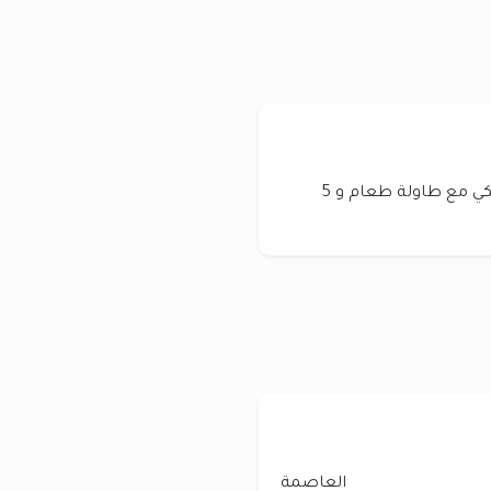
اثاث مستعمل للبيع من الغانم ديباج موديل امريكي مع طاولة طعام و 5
العاصمة